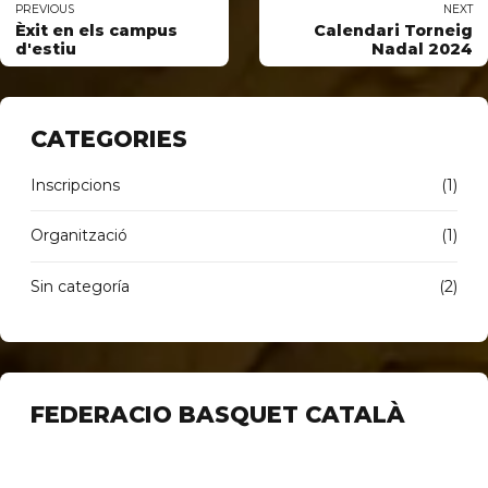
PREVIOUS
NEXT
Èxit en els campus
Calendari Torneig
d'estiu
Nadal 2024
CATEGORIES
Inscripcions
(1)
Organització
(1)
Sin categoría
(2)
FEDERACIO BASQUET CATALÀ